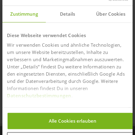
Vertragserklärung bis zu 28 Tage nach Aufnahme Deines
Studiums ohne Angabe von Gründen widerrufen
(
Widerrufsbedingungen
).
Zustimmung
Details
Über Cookies
Ja, ich bin/war bereits IST-Teilnehmer:in und möchte
mich für einen Brückenkurs/ weiteren Studiengang
Diese Webseite verwendet Cookies
anmelden.
Wir verwenden Cookies und ähnliche Technologien,
um unsere Website bereitzustellen, Inhalte zu
Vertrag zwischenspeichern
verbessern und Marketingmaßnahmen auszuwerten.
Online-Anmeldung auf diesem Gerät
Unter „Details“ findest Du weitere Informationen zu
zwischenspeichern und zu einem anderen
den eingesetzten Diensten, einschließlich Google Ads
Zeitpunkt fortführen. (Achtung: Angaben zur
Ermäßigung werden nicht gespeichert.)
und der Datenverarbeitung durch Google. Weitere
Informationen findest Du in unseren
Anmeldung speichern
Datenschutzbestimmungen
.
Bitte wähle Deine bevorzugte Zahlmethode aus und
klicke einfach auf den entsprechenden Button.
Alle Cookies erlauben