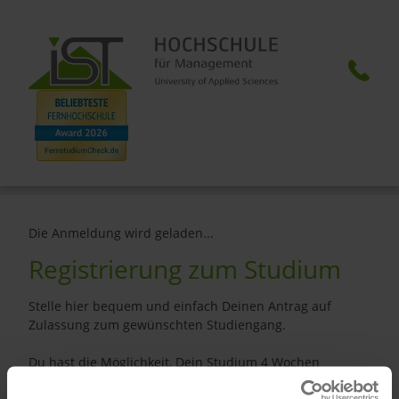
Die Anmeldung wird geladen...
Registrierung zum Studium
Stelle hier bequem und einfach Deinen Antrag auf
Zulassung zum gewünschten Studiengang.
Du hast die Möglichkeit, Dein Studium 4 Wochen
kostenlos zu testen, denn Du kannst Deine