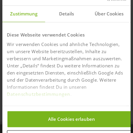
Vertragserklärung bis zu 28 Tage nach Aufnahme Deines
Studiums ohne Angabe von Gründen widerrufen
(
Widerrufsbedingungen
).
Zustimmung
Details
Über Cookies
Ja, ich bin/war bereits IST-Teilnehmer:in und möchte
mich für einen Brückenkurs/ weiteren Studiengang
Diese Webseite verwendet Cookies
anmelden.
Wir verwenden Cookies und ähnliche Technologien,
um unsere Website bereitzustellen, Inhalte zu
Vertrag zwischenspeichern
verbessern und Marketingmaßnahmen auszuwerten.
Online-Anmeldung auf diesem Gerät
Unter „Details“ findest Du weitere Informationen zu
zwischenspeichern und zu einem anderen
den eingesetzten Diensten, einschließlich Google Ads
Zeitpunkt fortführen. (Achtung: Angaben zur
Ermäßigung werden nicht gespeichert.)
und der Datenverarbeitung durch Google. Weitere
Informationen findest Du in unseren
Anmeldung speichern
Datenschutzbestimmungen
.
Bitte wähle Deine bevorzugte Zahlmethode aus und
klicke einfach auf den entsprechenden Button.
Alle Cookies erlauben