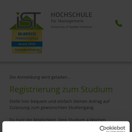
Die Anmeldung wird geladen...
Registrierung zum Studium
Stelle hier bequem und einfach Deinen Antrag auf
Zulassung zum gewünschten Studiengang.
Du hast die Möglichkeit, Dein Studium 4 Wochen
kostenlos zu testen, denn Du kannst Deine