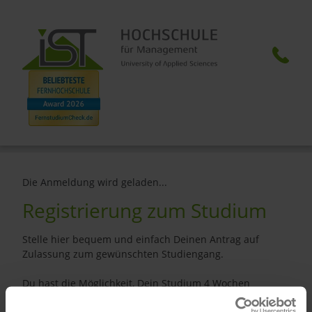
Die Anmeldung wird geladen...
Registrierung zum Studium
Stelle hier bequem und einfach Deinen Antrag auf
Zulassung zum gewünschten Studiengang.
Du hast die Möglichkeit, Dein Studium 4 Wochen
kostenlos zu testen, denn Du kannst Deine