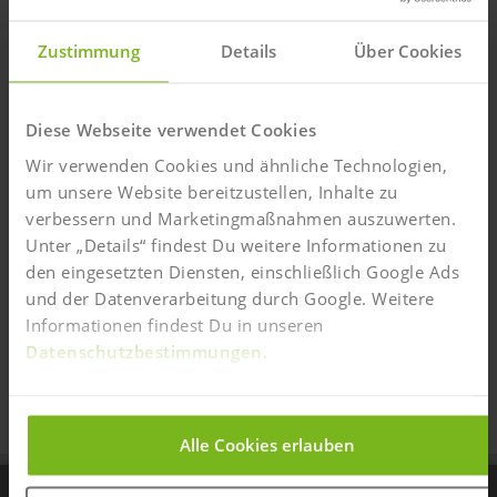
Vertragserklärung bis zu 28 Tage nach Aufnahme Deines
Studiums ohne Angabe von Gründen widerrufen
(
Widerrufsbedingungen
).
Zustimmung
Details
Über Cookies
Ja, ich bin/war bereits IST-Teilnehmer:in und möchte
mich für einen Brückenkurs/ weiteren Studiengang
Diese Webseite verwendet Cookies
anmelden.
Wir verwenden Cookies und ähnliche Technologien,
um unsere Website bereitzustellen, Inhalte zu
Vertrag zwischenspeichern
verbessern und Marketingmaßnahmen auszuwerten.
Online-Anmeldung auf diesem Gerät
Unter „Details“ findest Du weitere Informationen zu
zwischenspeichern und zu einem anderen
den eingesetzten Diensten, einschließlich Google Ads
Zeitpunkt fortführen. (Achtung: Angaben zur
Ermäßigung werden nicht gespeichert.)
und der Datenverarbeitung durch Google. Weitere
Informationen findest Du in unseren
Anmeldung speichern
Datenschutzbestimmungen
.
Bitte wähle Deine bevorzugte Zahlmethode aus und
klicke einfach auf den entsprechenden Button.
Alle Cookies erlauben